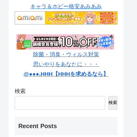
キャラ＆ホビー格安あみあみ
除菌・消臭・ウィルス対策
思いやりをあなたに・・・
@●●●.HHH【HHHを求めるなら】
検索
検索
Recent Posts