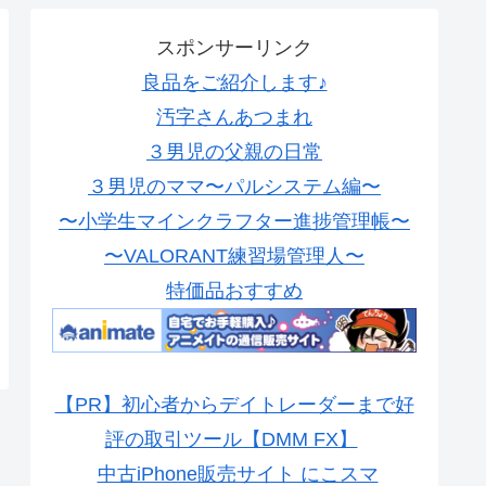
スポンサーリンク
良品をご紹介します♪
汚字さんあつまれ
３男児の父親の日常
３男児のママ〜パルシステム編〜
〜小学生マインクラフター進捗管理帳〜
〜VALORANT練習場管理人〜
特価品おすすめ
【PR】初心者からデイトレーダーまで好
評の取引ツール【DMM FX】
中古iPhone販売サイト にこスマ