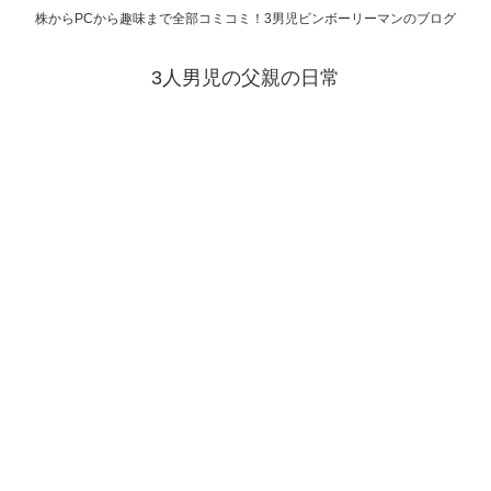
株からPCから趣味まで全部コミコミ！3男児ビンボーリーマンのブログ
3人男児の父親の日常