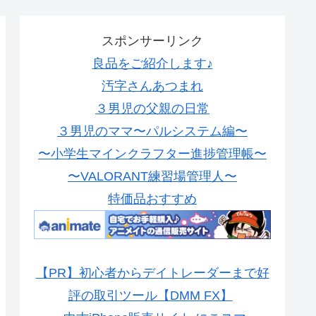
スポンサーリンク
良品をご紹介します♪
汚字さんあつまれ
３男児の父親の日常
３男児のママ〜パルシステム編〜
〜小学生マインクラフター進捗管理帳〜
〜VALORANT練習場管理人〜
特価品おすすめ
【PR】初心者からデイトレーダーまで好
評の取引ツール【DMM FX】