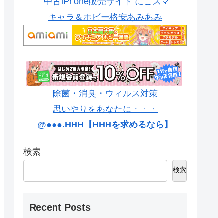
中古iPhone販売サイト にこスマ
キャラ＆ホビー格安あみあみ
除菌・消臭・ウィルス対策
思いやりをあなたに・・・
@●●●.HHH【HHHを求めるなら】
検索
検索
Recent Posts