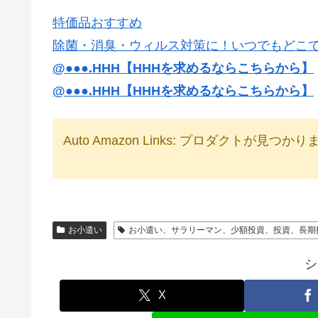
特価品おすすめ
除菌・消臭・ウィルス対策に！いつでもどこ
@●●●.HHH【HHHを求めるならこちらから】
@●●●.HHH【HHHを求めるならこちらから】
Auto Amazon Links: プロダクトが見つか
お小遣い
お小遣い、サラリーマン、少額投資、投資、長期
シ
X