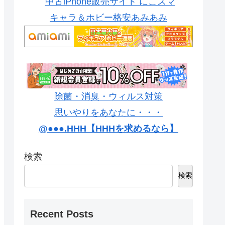
中古iPhone販売サイト にこスマ
キャラ＆ホビー格安あみあみ
除菌・消臭・ウィルス対策
思いやりをあなたに・・・
@●●●.HHH【HHHを求めるなら】
検索
検索
Recent Posts