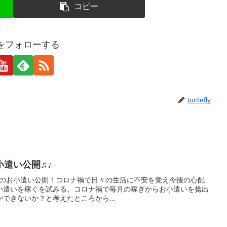
コピー
eflyをフォローする
turtlefly
お小遣い公開♫♪
リーマンのお小遣い公開！コロナ禍で日々の生活に不安を覚え今後の心配
小遣いを稼ぐを試みる。コロナ禍で毎月の稼ぎからお小遣いを捻出
できないか？と考えたところから...