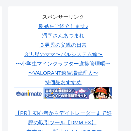
スポンサーリンク
良品をご紹介します♪
汚字さんあつまれ
３男児の父親の日常
３男児のママ〜パルシステム編〜
〜小学生マインクラフター進捗管理帳〜
〜VALORANT練習場管理人〜
特価品おすすめ
【PR】初心者からデイトレーダーまで好
評の取引ツール【DMM FX】