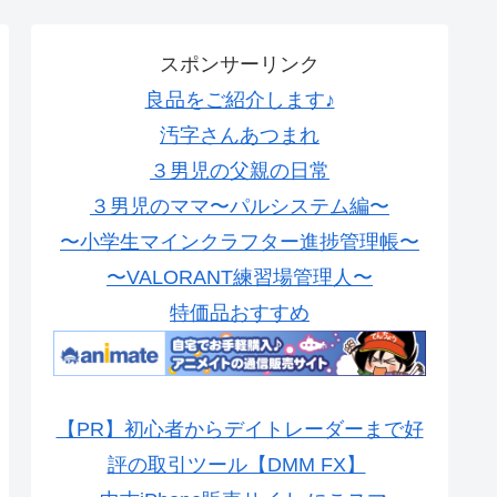
スポンサーリンク
良品をご紹介します♪
汚字さんあつまれ
３男児の父親の日常
３男児のママ〜パルシステム編〜
〜小学生マインクラフター進捗管理帳〜
〜VALORANT練習場管理人〜
特価品おすすめ
【PR】初心者からデイトレーダーまで好
評の取引ツール【DMM FX】