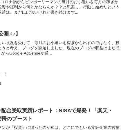
♫♪コロナ禍からビンボーリーマンの毎月のお小遣いを毎月の稼ぎか
投資や複利から何とかならんか？？と思案し、行動し始めたという
益は、まだほぼ無いけれど書き続けます...
公開♫♪】
しい状況を受けて、毎月のお小遣いを稼ぎから出すのではなく、投
ようと考え、ブログを開始しました。現在のブログの収益はまだほ
oogle AdSenseが通...
日！！
資
・分配金受取実績レポート：NISAで爆発！「楽天・
驚愕のブースト
マンが「投資」に縋ったのか私は、どこにでもいる零細企業の営業