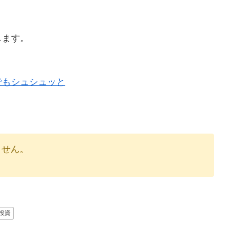
します。
でもシュシュッと
りません。
投資