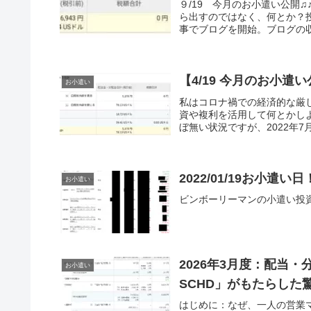
９/19 今月のお小遣い公開
ら出すのではなく、何とか？
事でブログを開始。ブログの収
【4/19 今月のお小遣い
お小遣い
私はコロナ禍での経済的な厳
資や複利を活用して何とかし
ぼ無い状況ですが、2022年7月からG
2022/01/19お小遣い
お小遣い
ビンボーリーマンの小遣い投
2026年3月度：配当
お小遣い
SCHD」がもたらした
はじめに：なぜ、一人の営業