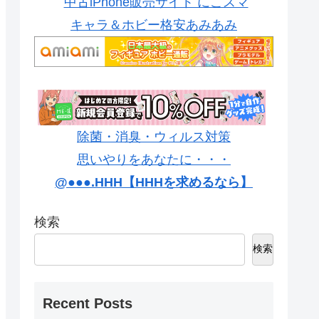
中古iPhone販売サイト にこスマ
キャラ＆ホビー格安あみあみ
除菌・消臭・ウィルス対策
思いやりをあなたに・・・
@●●●.HHH【HHHを求めるなら】
検索
検索
Recent Posts