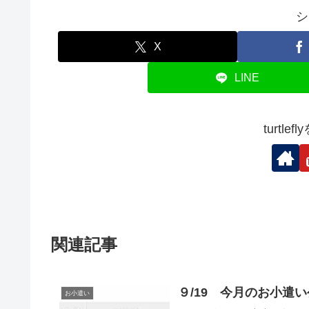
シ
X
LINE
turtl
関連記事
９/19 今月のお小遣い
お小遣い