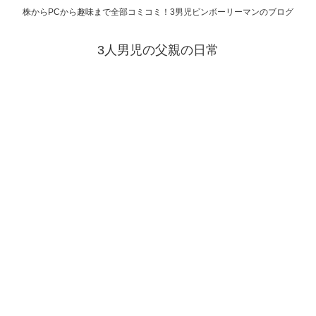
株からPCから趣味まで全部コミコミ！3男児ビンボーリーマンのブログ
3人男児の父親の日常