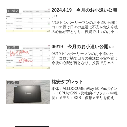
ぎからお小遣いを捻出するのではなく、
複利で何とかできないか？と考えたとこ
2024.4.19 今月のお小遣い公開
お小遣い
ろから始まる。そし...
♫♪
4/19 ビンボーリーマンのお小遣い公開！
コロナ禍で日々の生活に不安を覚え今後
の心配が苦となり、投資で月々のお小遣
いを稼ぐを試みる。コロナ禍で毎月の稼
ぎからお小遣いを捻出するのではなく、
複利で何とかできないか？と考えたとこ
06/19 今月のお小遣い公開♫♪
お小遣い
ろから始まる。そし...
06/19 ビンボーリーマンのお小遣い公
開！コロナ禍で日々の生活に不安を覚え
今後の心配が苦となり、投資で月々のお
小遣いを稼ぐを試みる。コロナ禍で毎月
の稼ぎからお小遣いを捻出するのではな
く、複利で何とかできないか？と考えた
ところから始まる。そ...
格安タブレット
お小遣い
本体：ALLDOCUBE iPlay 50 Proポイン
ト：CPUがG99（比較的パワフル・中程
度）メモリ：8GB 仮想メモリを使えば
16GBまでUP可能RAM：128GB（十分な
領域仮想メモリに8GB割いても問題な
い。）Helio G99...