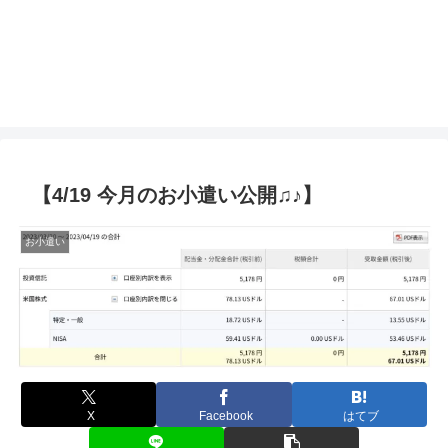
【4/19 今月のお小遣い公開♫♪】
お小遣い
X
Facebook
はてブ