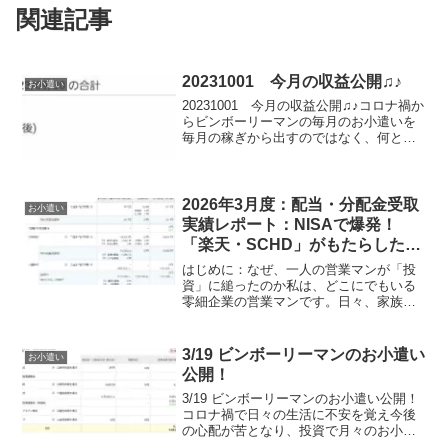
関連記事
20231001 今月の収益公開♫♪
お小遣い
20231001 今月の収益公開♫♪コロナ禍か
らビンボーリーマンの毎月のお小遣いを
毎月の稼ぎから出すのではなく、何と
か？投資や複利から何とかならんか？？
と思案し、行動し始めたという事でブロ
グを開始。ブログの収益は、まだほぼ無
いけれど書き続け...
2026年3月度：配当・分配金受取
お小遣い
実績レポート：NISAで爆発！
「楽天・SCHD」がもたらした驚
愕のブースト
はじめに：なぜ、一人の営業マンが「投
資」に縋ったのか私は、どこにでもいる
零細企業の営業マンです。日々、家族の
ために「稼げること」なら仕事以外も何
でもやってきました。しかし、現実は厳
しいものです。3人の男児を育てる中、自
3/19 ビンボーリーマンのお小遣い
お小遣い
分に許された自由になる...
公開！
3/19 ビンボーリーマンのお小遣い公開！
コロナ禍で日々の生活に不安を覚え今後
の心配が苦となり、投資で月々のお小遣
いを稼ぐを試みる。コロナ禍で毎月の稼