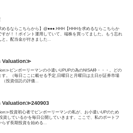
！
HHを求めるならこちらから】@●●●.HHH【HHHを求めるならこちらか
ですが！！ポイント運用していて、端株を買ってました。もう忘れ
と。配当金が付きました...
aluation≫
luation≫ビンボーリーマンの小遣いUPUPの為のNISA枠・・・。どの
ます。（毎日ここに載せる予定,日曜日と月曜日は土日が証券市場
（投資信託の評価...
aluation≫240903
aluation≫投資初心者でビンボーリーマンの私が、お小遣いUPのため
に投資しているかを毎日公開していきます。ここで、私のポートフ
らず長期投資を始める...