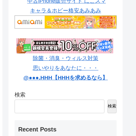
中古iPhone販売サイト にこスマ
キャラ＆ホビー格安あみあみ
除菌・消臭・ウィルス対策
思いやりをあなたに・・・
@●●●.HHH【HHHを求めるなら】
検索
検索
Recent Posts