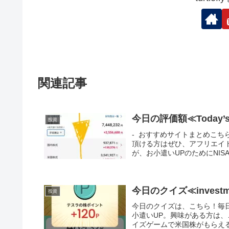
関連記事
今日の評価額≪Today’s V
投資
- おすすめサイトまとめこ
頂ける方はぜひ、アフリエイ
が、お小遣いUPのためにNIS
今日のクイズ≪investme
投資
今日のクイズは、こちら！毎
小遣いUP。興味がある方は、こち
イズゲームで米国株がもらえる