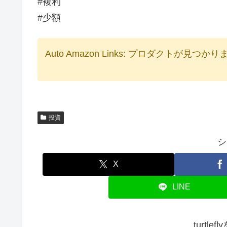
#複利
#少額
Auto Amazon Links: プロダクトが見つか
投資
シ
X
LINE
turtl