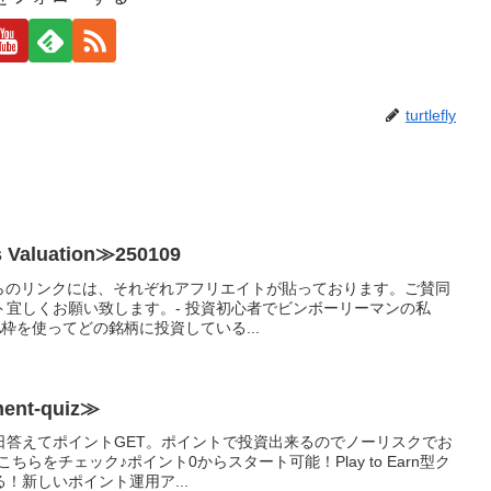
turtlefly
aluation≫250109
ちらのリンクには、それぞれアフリエイトが貼っております。ご賛同
ト宜しくお願い致します。- 投資初心者でビンボーリーマンの私
A枠を使ってどの銘柄に投資している...
nt-quiz≫
日答えてポイントGET。ポイントで投資出来るのでノーリスクでお
らをチェック♪ポイント0からスタート可能！Play to Earn型ク
！新しいポイント運用ア...