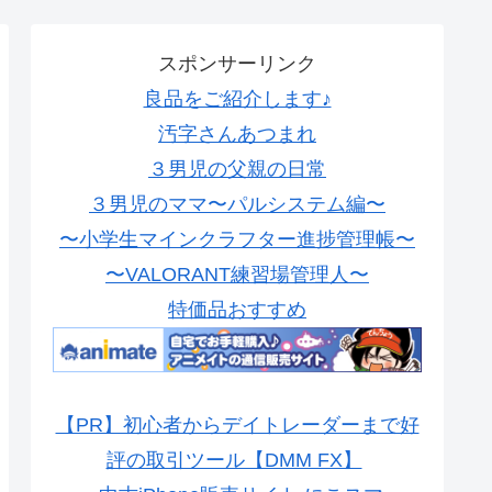
スポンサーリンク
良品をご紹介します♪
汚字さんあつまれ
３男児の父親の日常
３男児のママ〜パルシステム編〜
〜小学生マインクラフター進捗管理帳〜
〜VALORANT練習場管理人〜
特価品おすすめ
【PR】初心者からデイトレーダーまで好
評の取引ツール【DMM FX】