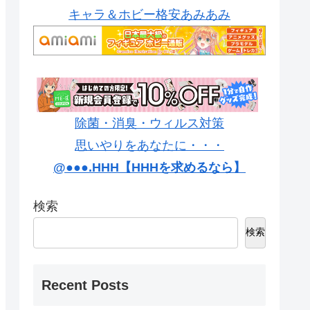
キャラ＆ホビー格安あみあみ
除菌・消臭・ウィルス対策
思いやりをあなたに・・・
@●●●.HHH【HHHを求めるなら】
検索
検索
Recent Posts