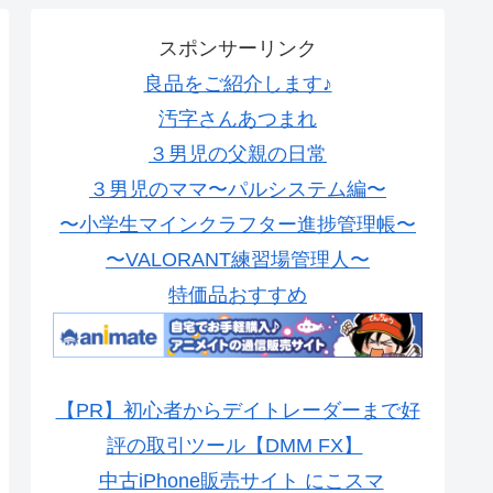
スポンサーリンク
良品をご紹介します♪
汚字さんあつまれ
３男児の父親の日常
３男児のママ〜パルシステム編〜
〜小学生マインクラフター進捗管理帳〜
〜VALORANT練習場管理人〜
特価品おすすめ
【PR】初心者からデイトレーダーまで好
評の取引ツール【DMM FX】
中古iPhone販売サイト にこスマ