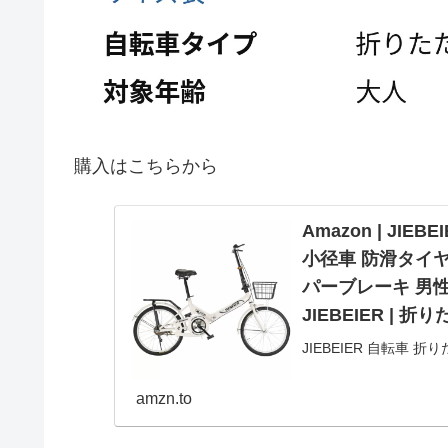
購入はこちらから
Amazon | JI
小径車 防滑タイ
パーブレーキ 男性 女
JIEBEIER | 
JIEBEIER 自転車 
レーム リアキャリア付き
JZXC-01 (白)が折
amzn.to