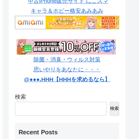
中古iPhone販売サイト にこスマ
キャラ＆ホビー格安あみあみ
除菌・消臭・ウィルス対策
思いやりをあなたに・・・
@●●●.HHH【HHHを求めるなら】
検索
検索
Recent Posts