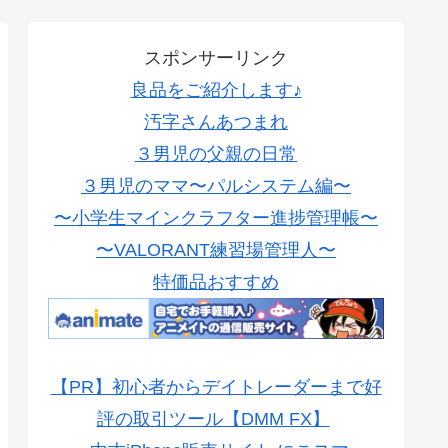
スポンサーリンク
良品をご紹介します♪
汚字さんあつまれ
３男児の父親の日常
３男児のママ〜パルシステム編〜
〜小学生マインクラフター進捗管理帳〜
〜VALORANT練習場管理人〜
特価品おすすめ
【PR】初心者からデイトレーダーまで好
評の取引ツール【DMM FX】