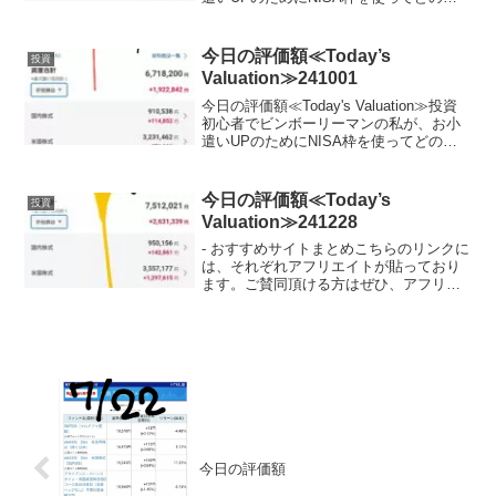
柄に投資しているかを毎日公開していき
ます。ここで、私のポートフォリオが増
えていれば、少なからず長期投資を始め
今日の評価額≪Today’s
投資
る...
Valuation≫241001
今日の評価額≪Today's Valuation≫投資
初心者でビンボーリーマンの私が、お小
遣いUPのためにNISA枠を使ってどの銘
柄に投資しているかを毎日公開していき
ます。ここで、私のポートフォリオが増
えていれば、少なからず長期投資を始め
今日の評価額≪Today’s
投資
る...
Valuation≫241228
- おすすめサイトまとめこちらのリンクに
は、それぞれアフリエイトが貼っており
ます。ご賛同頂ける方はぜひ、アフリエ
イト宜しくお願い致します。- 投資初心者
でビンボーリーマンの私が、お小遣いUP
のためにNISA枠を使ってどの銘柄に投資
しているか...
今日の評価額