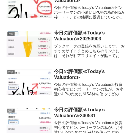
Valuation≫
今日の評価額≪Today's Valuation≫ビン
ボーリーマンの小遣いUPUPの為のNISA
枠・・・。どの銘柄に投資しているか？
晒します。（毎日ここに載せる予定,日曜
日と月曜日は土日が証券市場がお休みな
ので無しかな？？）（投資信託の評価...
今日の評価額≪Today’s
投資
Valuation≫20250903
ブックマークの登録をお願いします。 お
すすめサイトまとめこちらのリンクに
は、それぞれアフリエイトが貼っており
ます。ご賛同頂ける方はぜひ、アフリエ
イト宜しくお願い致します。投資初心者
でビンボーリーマンの私が、お小遣いUP
今日の評価額≪Today’s
投資
のためにNISA枠を使...
Valuation≫
今日の評価額≪Today's Valuation≫投資
初心者でビンボーリーマンの私が、お小
遣いUPのためにNISA枠を使ってどの銘
柄に投資しているかを毎日公開していき
ます。私は毎月お小遣いを節約して、で
きるだけ投資に回すようにしています。
今日の評価額≪Today’s
投資
終...
Valuation≫240531
今日の評価額≪Today's Valuation≫投資
初心者でビンボーリーマンの私が、お小
遣いUPのためにNISA枠を使ってどの銘