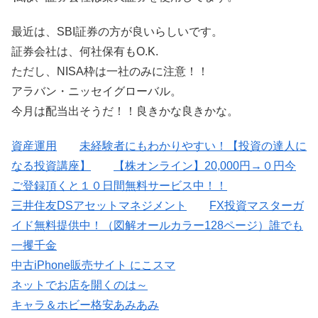
最近は、SBI証券の方が良いらしいです。
証券会社は、何社保有もO.K.
ただし、NISA枠は一社のみに注意！！
アラバン・ニッセイグローバル。
今月は配当出そうだ！！良きかな良きかな。
資産運用
未経験者にもわかりやすい！【投資の達人に
なる投資講座】
【株オンライン】20,000円→０円今
ご登録頂くと１０日間無料サービス中！！
三井住友DSアセットマネジメント
FX投資マスターガ
イド無料提供中！（図解オールカラー128ページ）誰でも
一攫千金
中古iPhone販売サイト にこスマ
ネットでお店を開くのは～
キャラ＆ホビー格安あみあみ