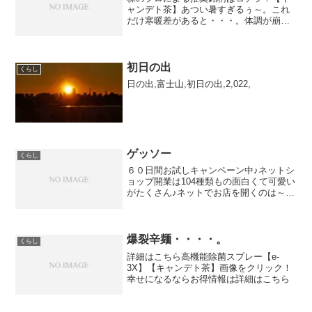
ャンデト茶】あつい暑すぎるぅ～。これ
だけ寒暖差があると・・・。体調が崩れ
そう。こまったよなほんど。#異常気象#
あつい#おかしいXserverドメイン
初日の出
くらし
日の出,富士山,初日の出,2,022,
ゲッソー
くらし
６０日間お試しキャンペーン中♪ネットシ
ョップ開業は104種類もの面白くて可愛い
がたくさん♪ネットでお店を開くのは～＠
HHH.XXX【HHH】をお探しなら喜ばれる
ギフトに安心・安全な除菌剤はこちらPC
上のムフフッッ画面録画キャンペーン
LP ※...
爆裂辛麺・・・・。
くらし
詳細はこちら高機能除菌スプレー【e-
3X】【キャンデト茶】画像をクリック！
幸せになるならお得情報は詳細はこちら