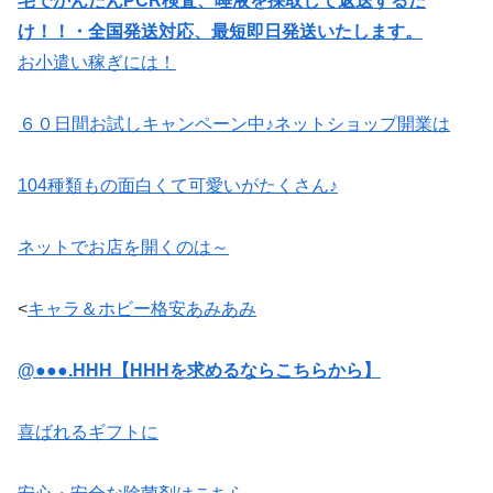
宅でかんたんPCR検査、唾液を採取して返送するだ
け！！・全国発送対応、最短即日発送いたします。
お小遣い稼ぎには！
６０日間お試しキャンペーン中♪ネットショップ開業は
104種類もの面白くて可愛いがたくさん♪
ネットでお店を開くのは～
<
キャラ＆ホビー格安あみあみ
@●●●.HHH【HHHを求めるならこちらから】
喜ばれるギフトに