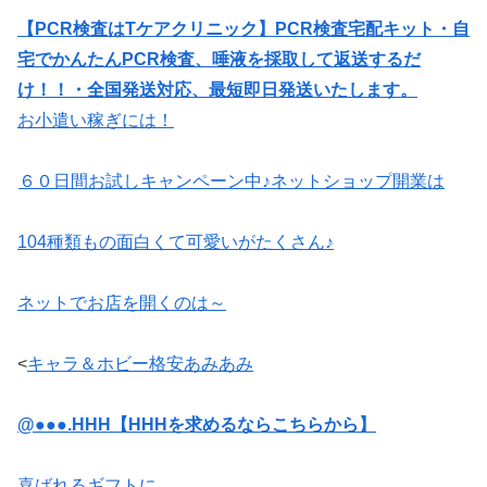
【PCR検査はTケアクリニック】PCR検査宅配キット・自
宅でかんたんPCR検査、唾液を採取して返送するだ
け！！・全国発送対応、最短即日発送いたします。
お小遣い稼ぎには！
６０日間お試しキャンペーン中♪ネットショップ開業は
104種類もの面白くて可愛いがたくさん♪
ネットでお店を開くのは～
<
キャラ＆ホビー格安あみあみ
@●●●.HHH【HHHを求めるならこちらから】
喜ばれるギフトに