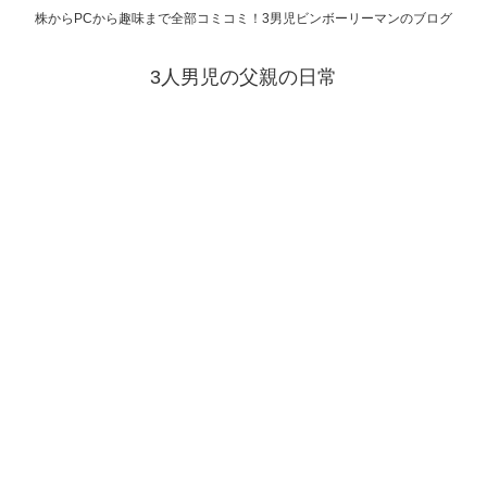
株からPCから趣味まで全部コミコミ！3男児ビンボーリーマンのブログ
3人男児の父親の日常