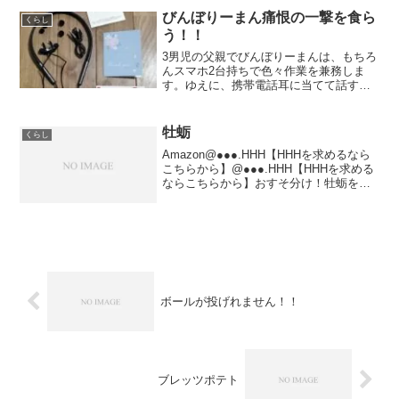
びんぼりーまん痛恨の一撃を食ら
くらし
う！！
3男児の父親でびんぼりーまんは、もちろ
んスマホ2台持ちで色々作業を兼務しま
す。ゆえに、携帯電話耳に当てて話すっ
て事が苦痛。常に、blutoothイヤホンが耳
にはまってます。TWSのイヤホンは、落
とすこともあるので基本ネックスピーカ
牡蛎
くらし
ーを愛用。...
Amazon@●●●.HHH【HHHを求めるなら
こちらから】@●●●.HHH【HHHを求める
ならこちらから】おすそ分け！牡蛎を頂
きました。家族5人ですのであっという間
ですね。やはり・・・。本当にあっとい
う間です。いずれ、子供たちが巣立った
後...
ボールが投げれません！！
ブレッツポテト