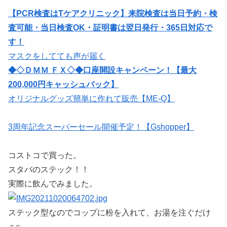
【PCR検査はTケアクリニック】来院検査は当日予約・検
査可能・当日検査OK・証明書は翌日発行・365日対応で
す！
マスクをしてても声が届く
◆◇ＤＭＭ ＦＸ◇◆口座開設キャンペーン！【最大
200,000円キャッシュバック】
オリジナルグッズ簡単に作れて販売【ME-Q】
3周年記念スーパーセール開催予定！【Gshopper】
コストコで買った。
スタバのステック！！
実際に飲んでみました。
ステック型なのでコップに粉を入れて、お湯を注ぐだけ
♫♫