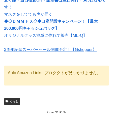
査可能・当日検査OK・証明書は翌日発行・365日対応で
す！
マスクをしてても声が届く
◆◇ＤＭＭ ＦＸ◇◆口座開設キャンペーン！【最大
200,000円キャッシュバック】
オリジナルグッズ簡単に作れて販売【ME-Q】
3周年記念スーパーセール開催予定！【Gshopper】
Auto Amazon Links: プロダクトが見つかりません。
くらし
シェアする