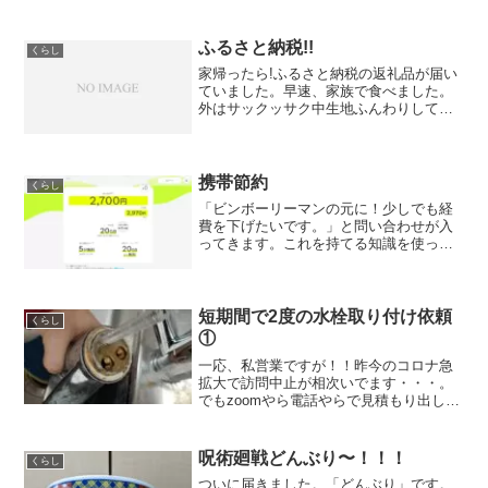
が、熱が上がったり下がったりです。こ
の点は心配ですが、外に出れずに籠もっ
ているのでみなフラス...
ふるさと納税!!
くらし
家帰ったら!ふるさと納税の返礼品が届い
ていました。早速、家族で食べました。
外はサックッサク中生地ふんわりして、
カスタードクリームぎっしり♫ちょっと
クッキー生地がポロポロして大変でした
が。スッゴク美味しい。これなら何個
か？食べれちゃう!山形行...
携帯節約
くらし
「ビンボーリーマンの元に！少しでも経
費を下げたいです。」と問い合わせが入
ってきます。これを持てる知識を使って
少しでもお安くってお話です。今回は、
ドコモ回線の見直しです。内訳は、音声5
回線＋ネット回線2回線です。今回は、利
用量に応じてドコモ3...
短期間で2度の水栓取り付け依頼
くらし
①
一応、私営業ですが！！昨今のコロナ急
拡大で訪問中止が相次いでます・・・。
でもzoomやら電話やらで見積もり出しや
相談も多く。四苦八苦。そんな状態では
ありますが、急がないので水栓交換して
おいてと業務命令？？ええぇ～、まぁ～
呪術廻戦どんぶり〜！！！
くらし
手先は器用な方ですし...
ついに届きました。「どんぶり」です。