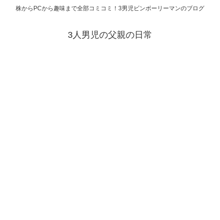
株からPCから趣味まで全部コミコミ！3男児ビンボーリーマンのブログ
3人男児の父親の日常