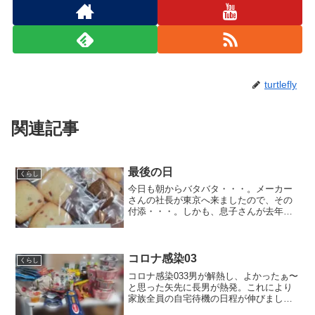
turtlefly
関連記事
最後の日
くらし
今日も朝からバタバタ・・・。メーカー
さんの社長が東京へ来ましたので、その
付添・・・。しかも、息子さんが去年９
月より都内で一人暮らし。そして、今日
コロナ要請確定らしく・・・。息子さん
の自宅まで食べ物の宅配のお付き合い。
車が無いと移動難しいです...
コロナ感染03
くらし
コロナ感染033男が解熱し、よかったぁ〜
と思った矢先に長男が熱発。これにより
家族全員の自宅待機の日程が伸びまし
た。長男は、熱が長引きます。2日目です