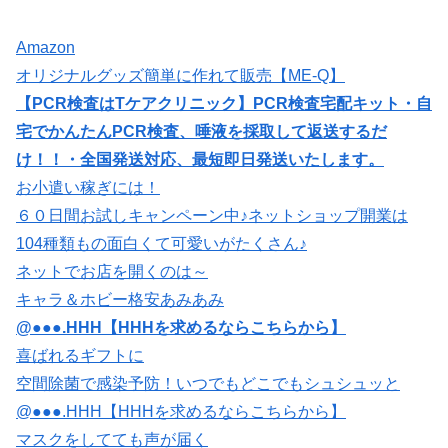
Amazon
オリジナルグッズ簡単に作れて販売【ME-Q】
【PCR検査はTケアクリニック】PCR検査宅配キット・自
宅でかんたんPCR検査、唾液を採取して返送するだ
け！！・全国発送対応、最短即日発送いたします。
お小遣い稼ぎには！
６０日間お試しキャンペーン中♪ネットショップ開業は
104種類もの面白くて可愛いがたくさん♪
ネットでお店を開くのは～
キャラ＆ホビー格安あみあみ
@●●●.HHH【HHHを求めるならこちらから】
喜ばれるギフトに
空間除菌で感染予防！いつでもどこでもシュシュッと
@●●●.HHH【HHHを求めるならこちらから】
マスクをしてても声が届く