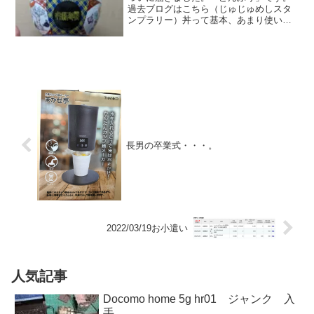
過去ブログはこちら（じゅじゅめしスタ
ンプラリー）丼って基本、あまり使いま
せんよね。しかし、今回の丼は一味違
う。そう呪術廻戦どんぶりなんです。ご
飯の共に！牛丼のお供に！デザート・ラ
ーメン・すべての汁物に！！...
長男の卒業式・・・。
2022/03/19お小遣い
人気記事
Docomo home 5g hr01 ジャンク 入
手