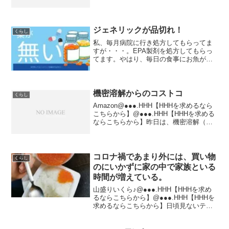
川へ商談並びにプレゼンに・・・。その
帰りに、別の社長より慰労頂き、東京純
豆腐へ行きました。そこで頼んだのは。
「チ...
ジェネリックが品切れ！
くらし
私、毎月病院に行き処方してもらってま
すが・・・。EPA製剤を処方してもらっ
てます。やはり、毎日の食事にお魚が少
ないらしいです。採血後の数値に表れて
ます。基本的に、そんなに食べてないわ
けでは無いのですが、どうやら採血の数
値上EPAが不足してい...
機密溶解からのコストコ
くらし
Amazon@●●●.HHH【HHHを求めるなら
こちらから】@●●●.HHH【HHHを求める
ならこちらから】昨日は、機密溶解（紙
をとかしてトイレットペーパーにする業
務）からのコストコで昼めし買っって
（しかもホットドックのみ！！やっすい
からね...
コロナ禍であまり外には、買い物
くらし
のにいかずに家の中で家族といる
時間が増えている。
山盛りいくら♪@●●●.HHH【HHHを求め
るならこちらから】@●●●.HHH【HHHを
求めるならこちらから】日頃見ないテレ
ビを見たり、家族で家の近くを散歩して
みたり。正月でもあまり外には出かけ