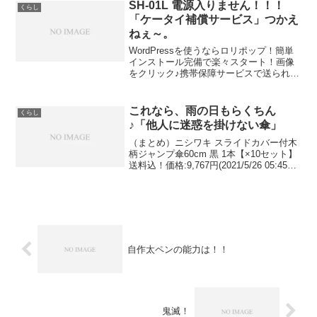
ず、家族や親族と過ごしている。また、
SH-01L 電源入りません！！！
くらし
近くのスー...
「ケータイ補償サービス」つかえ
ねぇ～。
WordPressを使うならロリポップ！簡単
インストール完備で楽々スタート！画像
をクリック♪携帯保障サービスで送られて
きたスマホが壊れていたそうな。。毎月
高い費用を取っておいてリフレッシュ品
の製品管理もままならいとは・・・。今
これなら、雨の日もらくちん
くらし
やスマホは、無...
♪「他人に迷惑を掛けない傘」
（まとめ）ニシワキ スライドカバー付木
柄ジャンプ傘60cm 黒 1本【×10セット】
送料込！価格:9,767円(2021/5/26 05:45時
点)感想(0件)36本まとめ買い！！安い♪ス
ライドカバー傘お名前.comお名前.comお
名前....
自作太ペンの能力は！！
鬼滅！