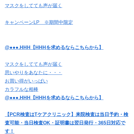
マスクをしてても声が届く
キャンペーンLP ※期間中限定
@●●●.HHH【HHHを求めるならこちらから】
マスクをしてても声が届く
思いやりをあなたに・・・
お買い得がいっぱい
カラフルな相棒
@●●●.HHH【HHHを求めるならこちらから】
【PCR検査はTケアクリニック】来院検査は当日予約・検
査可能・当日検査OK・証明書は翌日発行・365日対応で
す！