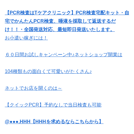
【PCR検査はTケアクリニック】PCR検査宅配キット・自
宅でかんたんPCR検査、唾液を採取して返送するだ
け！！・全国発送対応、最短即日発送いたします。
お小遣い稼ぎには！
６０日間お試しキャンペーン中♪ネットショップ開業は
104種類もの面白くて可愛いがたくさん♪
ネットでお店を開くのは～
【クイックPCR】予約なしで当日検査も可能
@●●●.HHH【HHHを求めるならこちらから】