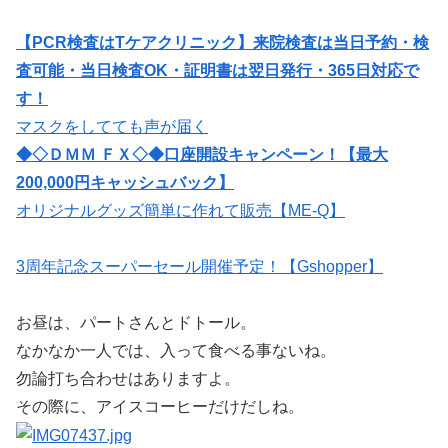
【PCR検査はTケアクリニック】来院検査は当日予約・検
査可能・当日検査OK・証明書は翌日発行・365日対応で
す！
マスクをしてても声が届く
◆◇ＤＭＭ ＦＸ◇◆口座開設キャンペーン！【最大
200,000円キャッシュバック】
オリジナルグッズ簡単に作れて販売【ME-Q】
3周年記念スーパーセール開催予定！【Gshopper】
お昼は、パートさんとドトール。
なかなか一人では、入って食べる事ないね。
勿論打ち合わせはありますよ。
その際に、アイスコーヒーだけだしね。