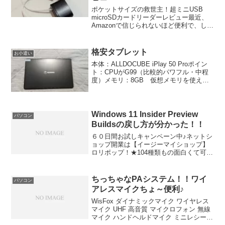
ポケットサイズの救世主！超ミニUSB
microSDカードリーダーレビュー最近、
Amazonで信じられないほど便利で、しか
も手軽なガジェットを見つけました。そ
れが、今回ご紹介する**「超ミニUSB
microSDカードリーダー」**です。こ...
格安タブレット
お小遣い
本体：ALLDOCUBE iPlay 50 Proポイン
ト：CPUがG99（比較的パワフル・中程
度）メモリ：8GB 仮想メモリを使えば
16GBまでUP可能RAM：128GB（十分な
領域仮想メモリに8GB割いても問題な
い。）Helio G99...
Windows 11 Insider Preview
パソコン
Buildsの戻し方が分かった！！
６０日間お試しキャンペーン中♪ネットシ
ョップ開業は【イージーマイショップ】
ロリポップ！★104種類もの面白くて可愛
いドメインがたくさん♪EGOISM.JP /
VIVIAN.JP / RAINDROP.JP /
ZOMBIE.JP / MO...
ちっちゃなPAシステム！！ワイ
パソコン
アレスマイクちょ～便利♪
WisFox ダイナミックマイク ワイヤレス
マイク UHF 高音質 マイクロフォン 無線
マイク ハンドヘルドマイク ミニレシーバ