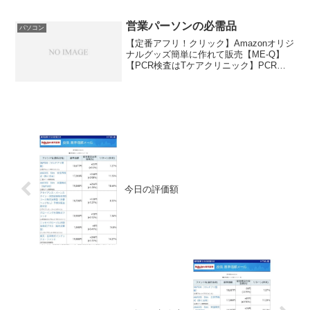
付き 会議/カラオケマイク/ホームパーテ
ィー に大活躍【2個セット】価格:10,077
円(2021/6/7 08...
営業パーソンの必需品
パソコン
【定番アフリ！クリック】Amazonオリジ
ナルグッズ簡単に作れて販売【ME-Q】
【PCR検査はTケアクリニック】PCR検
査宅配キット・自宅でかんたんPCR検
査、唾液を採取して返送するだけ！！・
全国発送対応、最短即日発送いたしま
す。お小遣い稼...
今日の評価額