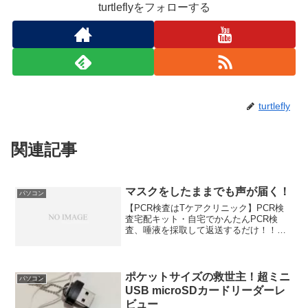
turtleflyをフォローする
turtlefly
関連記事
マスクをしたままでも声が届く！
パソコン
【PCR検査はTケアクリニック】PCR検
査宅配キット・自宅でかんたんPCR検
査、唾液を採取して返送するだけ！！・
全国発送対応、最短即日発送いたしま
す。お小遣い稼ぎには！６０日間お試し
キャンペーン中♪ネットショップ開業は
104種類もの面白くて...
ポケットサイズの救世主！超ミニ
パソコン
USB microSDカードリーダーレ
ビュー