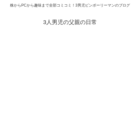
株からPCから趣味まで全部コミコミ！3男児ビンボーリーマンのブログ
3人男児の父親の日常