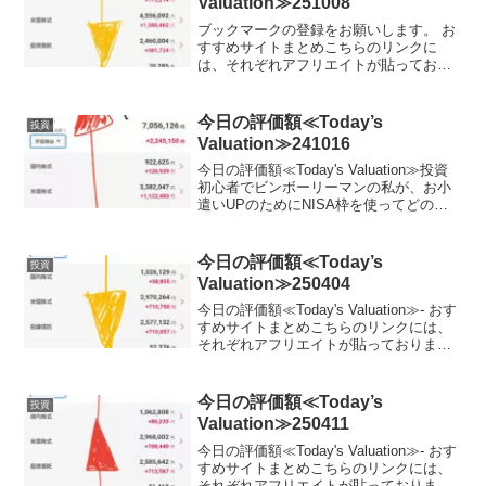
Valuation≫251008
ブックマークの登録をお願いします。 お
すすめサイトまとめこちらのリンクに
は、それぞれアフリエイトが貼っており
ます。ご賛同頂ける方はぜひ、アフリエ
イト宜しくお願い致します。投資初心者
でビンボーリーマンの私が、お小遣いUP
今日の評価額≪Today’s
投資
のためにNISA枠を使...
Valuation≫241016
今日の評価額≪Today's Valuation≫投資
初心者でビンボーリーマンの私が、お小
遣いUPのためにNISA枠を使ってどの銘
柄に投資しているかを毎日公開していき
ます。ここで、私のポートフォリオが増
えていれば、少なからず長期投資を始め
今日の評価額≪Today’s
投資
る...
Valuation≫250404
今日の評価額≪Today's Valuation≫- おす
すめサイトまとめこちらのリンクには、
それぞれアフリエイトが貼っておりま
す。ご賛同頂ける方はぜひ、アフリエイ
ト宜しくお願い致します。- 投資初心者で
ビンボーリーマンの私が、お小遣いUP...
今日の評価額≪Today’s
投資
Valuation≫250411
今日の評価額≪Today's Valuation≫- おす
すめサイトまとめこちらのリンクには、
それぞれアフリエイトが貼っておりま