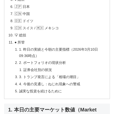
🇯🇵 日本
🇨🇳 中国
🇩🇪 ドイツ
🇨🇭 スイス / 🇲🇽 メキシコ
💡 総括
● 所管
1. 昨日の実績と今朝の主要指標（2026年3月10日
09:36時点）
2. ポートフォリオの現状分析
証券会社別の状況
3. トランプ発言による「相場の潮目」
4. 今後の見通し：ねじれ現象への警戒
誠実な投資を続けるために
1. 本日の主要マーケット数値（Market