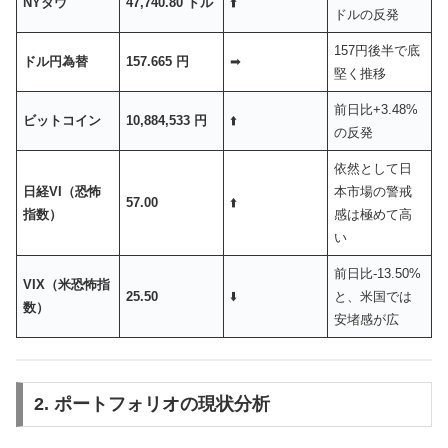
NYダウ
47,740.80 ドル
⬆️
ドルの反発
157円後半で底
ドル円為替
157.665 円
➡︎
堅く推移
前日比+3.48%
ビットコイン
10,884,533 円
⬆️
の反発
依然として日
日経VI（恐怖
本市場の警戒
57.00
⬆️
指数）
感は極めて高
い
前日比-13.50%
VIX（米恐怖指
25.50
⬇️
と、米国では
数）
安堵感が広
2. ポートフォリオの現状分析