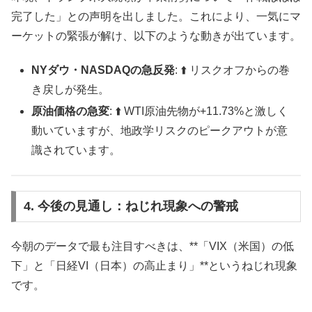
完了した」との声明を出しました。これにより、一気にマ
ーケットの緊張が解け、以下のような動きが出ています。
NYダウ・NASDAQの急反発
: ⬆️ リスクオフからの巻
き戻しが発生。
原油価格の急変
: ⬆️ WTI原油先物が+11.73%と激しく
動いていますが、地政学リスクのピークアウトが意
識されています。
4. 今後の見通し：ねじれ現象への警戒
今朝のデータで最も注目すべきは、**「VIX（米国）の低
下」と「日経VI（日本）の高止まり」**というねじれ現象
です。