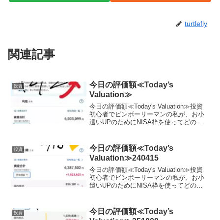
turtlefly
関連記事
今日の評価額≪Today’s
投資
Valuation≫
今日の評価額≪Today's Valuation≫投資
初心者でビンボーリーマンの私が、お小
遣いUPのためにNISA枠を使ってどの銘
柄に投資しているかを毎日公開していき
ます。私は毎月お小遣いを節約して、で
きるだけ投資に回すようにしています。
今日の評価額≪Today’s
投資
終...
Valuation≫240415
今日の評価額≪Today's Valuation≫投資
初心者でビンボーリーマンの私が、お小
遣いUPのためにNISA枠を使ってどの銘
柄に投資しているかを毎日公開していき
ます。ここで、私のポートフォリオが増
えていれば、少なからず長期投資を始め
今日の評価額≪Today’s
投資
る...