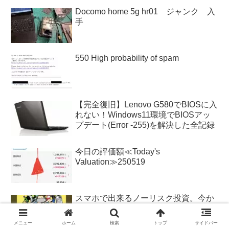
Docomo home 5g hr01 ジャンク 入
手
550 High probability of spam
【完全復旧】Lenovo G580でBIOSに入
れない！Windows11環境でBIOSアッ
プデート(Error -255)を解決した全記録
今日の評価額≪Today's
Valuation≫250519
スマホで出来るノーリスク投資。今か
ら始めないと『損』確定。今すぐ始め
よう。【1/29記事】2/1よりスタート
メニュー
ホーム
検索
トップ
サイドバー