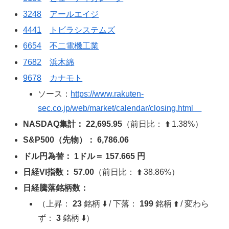
3248
アールエイジ
4441
トビラシステムズ
6654
不二電機工業
7682
浜木綿
9678
カナモト
ソース：
https://www.rakuten-
sec.co.jp/web/market/calendar/closing.html
NASDAQ集計： 22,695.95
（前日比： ⬆️ 1.38%）
S&P500（先物）： 6,786.06
ドル円為替： 1ドル＝ 157.665 円
日経VI指数： 57.00
（前日比： ⬆️ 38.86%）
日経騰落銘柄数：
（上昇：
23
銘柄 ⬇️ / 下落：
199
銘柄 ⬆️ / 変わら
ず：
3
銘柄 ⬇️）