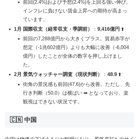
前回(2.4%)および予想(2.4%)を上回る強い伸び。
インフレに負けない賃金上昇への期待が高まっ
ています。
1月 国際収支（経常収支・季調前）
：
9,416億円
⬆️
前回の7,288億円から大きくプラス。貿易赤字が
想定（-1兆602億円）よりも大幅に改善（-6,004
億円）したことが全体の数字を押し上げまし
た。
2月 景気ウォッチャー調査（現状判断）
：
48.9
⬆️
街角の景況感も前回(47.6)から改善。ただし、先
行き判断（50.0）は横ばい ➡︎ となっており、楽
観視はできない状況です。
🇨🇳 中国