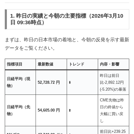
1. 昨日の実績と今朝の主要指標（2026年3月10
日 09:36時点）
まずは、昨日の日本市場の着地と、今朝の反発を示す最新
データをご覧ください。
指標項目
最新数値
トレンド
内容・影響
昨日は前日
日経平均（現
52,728.72 円
⬇️
比-2,892.12円
物）
(-5.20%)の暴落
CME先物は昨
日経平均（先
日の終値から
54,605.00 円
⬆️
物）
大幅に買い戻
し
前日比+239.25