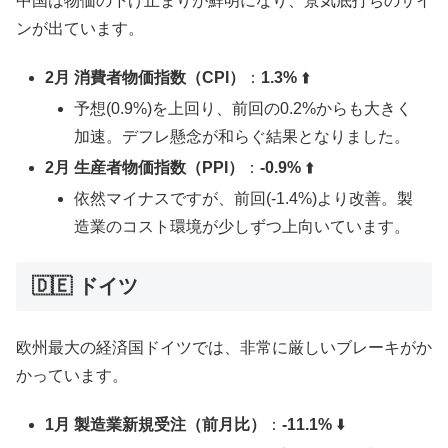
中国は物価の下げ止まりが鮮明になり、景気底打ちのサイ
ンが出ています。
2月 消費者物価指数（CPI）
：
1.3%
⬆️
予想(0.9%)を上回り、前回の0.2%からも大きく
加速。デフレ懸念が和らぐ結果となりました。
2月 生産者物価指数（PPI）
：
-0.9%
⬆️
依然マイナスですが、前回(-1.4%)より改善。製
造業のコスト環境が少しずつ上向いています。
🇩🇪 ドイツ
欧州最大の経済国ドイツでは、非常に厳しいブレーキがか
かっています。
1月 製造業新規受注（前月比）
：
-11.1%
⬇️