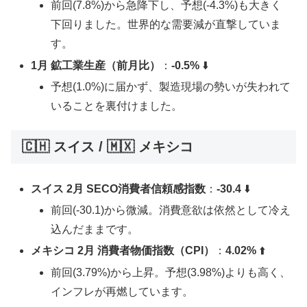
前回(7.8%)から急降下し、予想(-4.3%)も大きく
下回りました。世界的な需要減が直撃していま
す。
1月 鉱工業生産（前月比）
：
-0.5%
⬇️
予想(1.0%)に届かず、製造現場の勢いが失われて
いることを裏付けました。
🇨🇭 スイス / 🇲🇽 メキシコ
スイス 2月 SECO消費者信頼感指数
：
-30.4
⬇️
前回(-30.1)から微減。消費意欲は依然として冷え
込んだままです。
メキシコ 2月 消費者物価指数（CPI）
：
4.02%
⬆️
前回(3.79%)から上昇。予想(3.98%)よりも高く、
インフレが再燃しています。