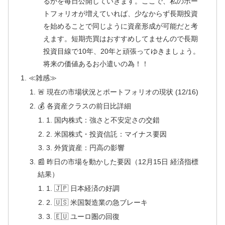
るかを毎日公開していきます。ここで、私のポー
トフォリオが増えていれば、少なからず長期投資
を始めることで同じように資産形成が可能だと考
えます。短期売買はおすすめしてませんので長期
投資目線で10年、20年と頑張ってゆきましょう。
将来の価値あるお小遣いの為！！
≪雑感≫
🚨 現在の市場状況とポートフォリオの現状 (12/16)
💰 各資産クラスの前日比詳細
1. 国内株式：強さと不安定さの交錯
2. 米国株式・投資信託：マイナス要因
3. 外貨資産：円高の影響
📰 昨日の市場を動かした要因（12月15日 経済指標
結果）
1. 🇯🇵 日本経済の好調
2. 🇺🇸 米国製造業の急ブレーキ
3. 🇪🇺 ユーロ圏の回復