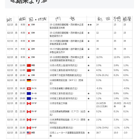
≪結果より≫