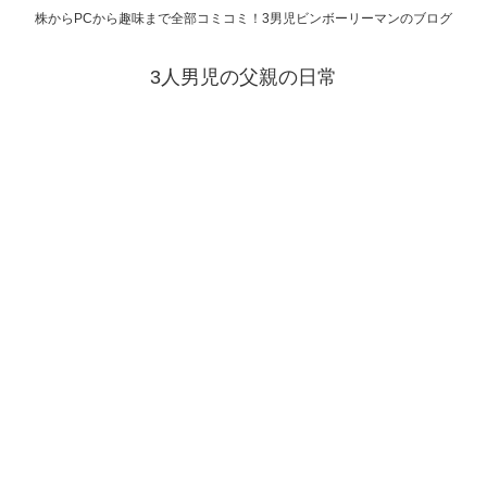
株からPCから趣味まで全部コミコミ！3男児ビンボーリーマンのブログ
3人男児の父親の日常