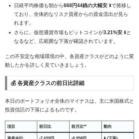
日経平均株価も朝から
668円44銭の大幅安
⬇️で推移し
ており、全体的なリスク資産からの資金流出が見ら
れます。
さらに、仮想通貨市場もビットコインが
3.21%安
⬇️と
なるなど、広範囲な下落が確認されています。
この不安定な相場環境の中、各資産クラスがどのように変
動したかを詳しく見ていきましょう。
💰 各資産クラスの前日比詳細
本日のポートフォリオ全体のマイナスは、主に米国株式と
投資信託の下落によるものです。
項目
前日比
前月比**
動向
資産合計
-7,659円
-8,958円
⬇️ (下落)