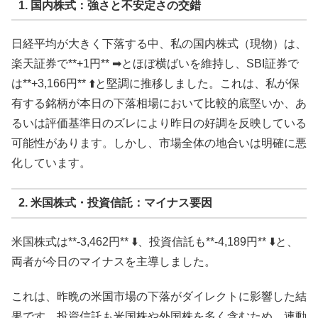
1. 国内株式：強さと不安定さの交錯
日経平均が大きく下落する中、私の国内株式（現物）は、
楽天証券で**+1円** ➡︎とほぼ横ばいを維持し、SBI証券で
は**+3,166円** ⬆️と堅調に推移しました。これは、私が保
有する銘柄が本日の下落相場において比較的底堅いか、あ
るいは評価基準日のズレにより昨日の好調を反映している
可能性があります。しかし、市場全体の地合いは明確に悪
化しています。
2. 米国株式・投資信託：マイナス要因
米国株式は**-3,462円** ⬇️、投資信託も**-4,189円** ⬇️と、
両者が今日のマイナスを主導しました。
これは、昨晩の米国市場の下落がダイレクトに影響した結
果です。投資信託も米国株や外国株を多く含むため、連動