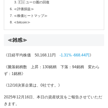
🇪🇺 ユーロ圏の回復
≪評価損益≫
≪株価ヒートマップ≫
≪bitcoin≫
≪雑感≫
《日経平均株価 50,168.11円
-1.31% -668.44円
》
《騰落銘柄数 上昇：130銘柄 下落：94銘柄 変わら
ず：1銘柄》
《12/16決算企業は、0社です。》
2025年12月16日、本日の資産状況をご報告させていただ
きます。