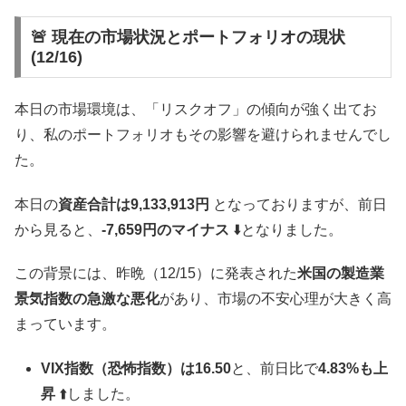
🚨 現在の市場状況とポートフォリオの現状
(12/16)
本日の市場環境は、「リスクオフ」の傾向が強く出てお
り、私のポートフォリオもその影響を避けられませんでし
た。
本日の
資産合計は9,133,913円
となっておりますが、前日
から見ると、
-7,659円のマイナス
⬇️となりました。
この背景には、昨晩（12/15）に発表された
米国の製造業
景気指数の急激な悪化
があり、市場の不安心理が大きく高
まっています。
VIX指数（恐怖指数）は16.50
と、前日比で
4.83%も上
昇
⬆️しました。