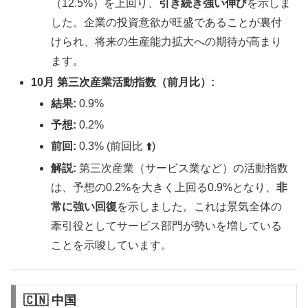
（12.5%）を上回り、
引き続き強い伸び
を示しま
した。企業の投資意欲が旺盛であることが裏付
けられ、将来の生産能力拡大への期待が高まり
ます。
10月 第三次産業活動指数（前月比）:
結果:
0.9%
予想:
0.2%
前回:
0.3% (前回比 ⬆️)
解説:
第三次産業（サービス業など）の活動指数
は、予想の0.2%を大きく上回る0.9%となり、
非
常に強い回復
を示しました。これは景気全体の
牽引役としてサービス部門が勢いを増している
ことを示唆しています。
🇨🇳 中国