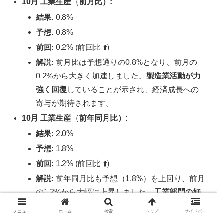
10月 工業生産（前月比）:
結果:
0.8%
予想:
0.8%
前回:
0.2% (前回比 ⬆️)
解説:
前月比は予想通りの0.8%となり、前月の
0.2%から大きく加速しました。
製造業活動が力
強く回復
していることが示され、経済成長への
寄与が期待されます。
10月 工業生産（前年同月比）:
結果:
2.0%
予想:
1.8%
前回:
1.2% (前回比 ⬆️)
解説:
前年同月比も予想（1.8%）を上回り、前月
の1.2%から大幅に上昇しました。
工業部門の好
調さ
が裏付けられます。
メニュー
ホーム
検索
トップ
サイドバー