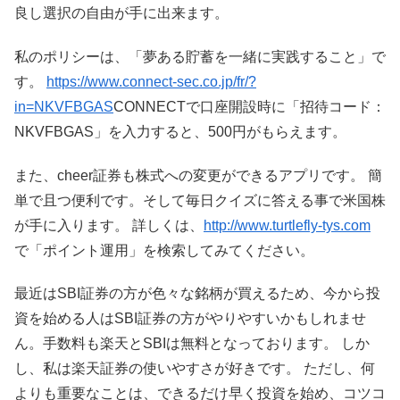
良し選択の自由が手に出来ます。
私のポリシーは、「夢ある貯蓄を一緒に実践すること」で
す。
https://www.connect-sec.co.jp/fr/?
in=NKVFBGAS
CONNECTで口座開設時に「招待コード：
NKVFBGAS」を入力すると、500円がもらえます。
また、cheer証券も株式への変更ができるアプリです。 簡
単で且つ便利です。そして毎日クイズに答える事で米国株
が手に入ります。 詳しくは、
http://www.turtlefly-tys.com
で「ポイント運用」を検索してみてください。
最近はSBI証券の方が色々な銘柄が買えるため、今から投
資を始める人はSBI証券の方がやりやすいかもしれませ
ん。手数料も楽天とSBIは無料となっております。 しか
し、私は楽天証券の使いやすさが好きです。 ただし、何
よりも重要なことは、できるだけ早く投資を始め、コツコ