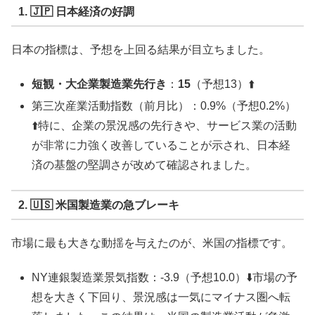
1. 🇯🇵 日本経済の好調
日本の指標は、予想を上回る結果が目立ちました。
短観・大企業製造業先行き
：
15
（予想13）⬆️
第三次産業活動指数（前月比）：0.9%（予想0.2%）
⬆️特に、企業の景況感の先行きや、サービス業の活動
が非常に力強く改善していることが示され、日本経
済の基盤の堅調さが改めて確認されました。
2. 🇺🇸 米国製造業の急ブレーキ
市場に最も大きな動揺を与えたのが、米国の指標です。
NY連銀製造業景気指数：-3.9（予想10.0）⬇️市場の予
想を大きく下回り、景況感は一気にマイナス圏へ転