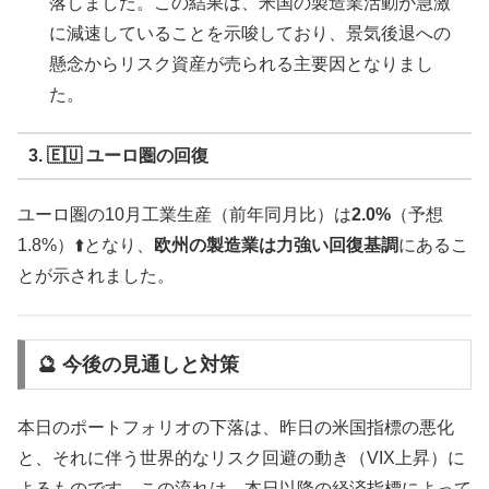
落しました。この結果は、米国の製造業活動が急激
に減速していることを示唆しており、景気後退への
懸念からリスク資産が売られる主要因となりまし
た。
3. 🇪🇺 ユーロ圏の回復
ユーロ圏の10月工業生産（前年同月比）は
2.0%
（予想
1.8%）⬆️となり、
欧州の製造業は力強い回復基調
にあるこ
とが示されました。
🔮 今後の見通しと対策
本日のポートフォリオの下落は、昨日の米国指標の悪化
と、それに伴う世界的なリスク回避の動き（VIX上昇）に
よるものです。この流れは、本日以降の経済指標によって