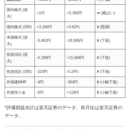
国内株式 (楽
+1円
+5,383円
➡︎ (横ばい)
天)
国内株式 (SBI)
+3,166円
+0.62%
⬆️ (堅調)
米国株式 (楽
-3,462円
-18,595円
⬇️ (下落)
天)
投資信託 (楽
-4,189円
+21,668円
⬇️ (下落)
天)
投資信託 (SBI)
-223円
-0.24%
⬇️ (下落)
外貨建MMF
-4円
-364円
⬇️ (小幅下落)
外貨預り金
-5円
+119円
⬇️ (小幅下落)
*評価損益合計は楽天証券のデータ、前月比は楽天証券の
データ。