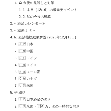
🔮 今後の見通しと対策
1. 本日（12/16）の最重要イベント
2. 私の今後の戦略
≪経済カレンダー≫
≪結果より≫
📈 経済指標結果解説 (2025年12月15日)
🇯🇵 日本
🇨🇳 中国
🇩🇪 ドイツ
🇨🇭 スイス
🇪🇺 ユーロ圏
🇨🇦 カナダ
🇺🇸 米国
💡 総括
🇯🇵 日本経済の強さ
🇺🇸 米国・🇨🇦 カナダの一時的な弱さ