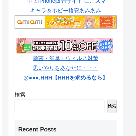
中古iPhone販売サイト にこスマ
キャラ＆ホビー格安あみあみ
除菌・消臭・ウィルス対策
思いやりをあなたに・・・
@●●●.HHH【HHHを求めるなら】
検索
検索
Recent Posts