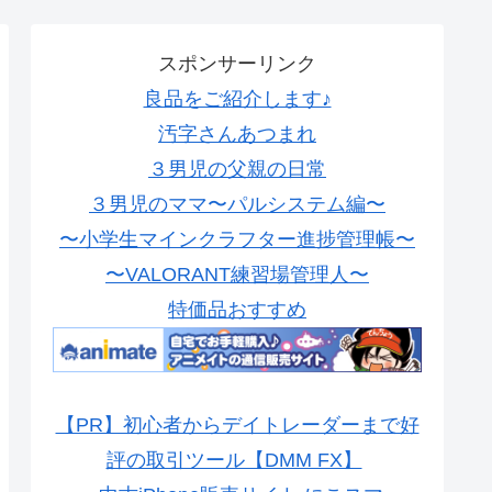
スポンサーリンク
良品をご紹介します♪
汚字さんあつまれ
３男児の父親の日常
３男児のママ〜パルシステム編〜
〜小学生マインクラフター進捗管理帳〜
〜VALORANT練習場管理人〜
特価品おすすめ
【PR】初心者からデイトレーダーまで好
評の取引ツール【DMM FX】