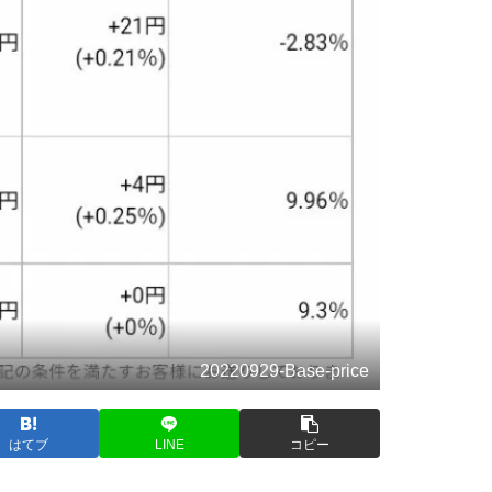
20220929-Base-price
はてブ
LINE
コピー