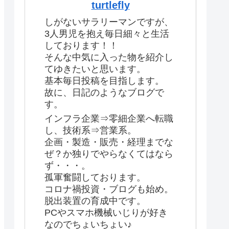
turtlefly
しがないサラリーマンですが、
3人男児を抱え毎日細々と生活
しております！！
そんな中気に入った物を紹介し
てゆきたいと思います。
基本毎日投稿を目指します。
故に、日記のようなブログで
す。
インフラ企業⇒零細企業へ転職
し、技術系⇒営業系。
企画・製造・販売・経理までな
ぜ？か独りでやらなくてはなら
ず・・・。
孤軍奮闘しております。
コロナ禍投資・ブログも始め。
脱出装置の育成中です。
PCやスマホ機械いじりが好き
なのでちょいちょい♪