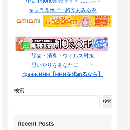
中古iPhone販売サイト にこスマ
キャラ＆ホビー格安あみあみ
除菌・消臭・ウィルス対策
思いやりをあなたに・・・
@●●●.HHH【HHHを求めるなら】
検索
検索
Recent Posts