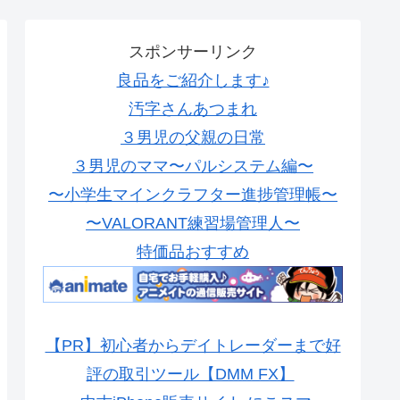
スポンサーリンク
良品をご紹介します♪
汚字さんあつまれ
３男児の父親の日常
３男児のママ〜パルシステム編〜
〜小学生マインクラフター進捗管理帳〜
〜VALORANT練習場管理人〜
特価品おすすめ
【PR】初心者からデイトレーダーまで好
評の取引ツール【DMM FX】