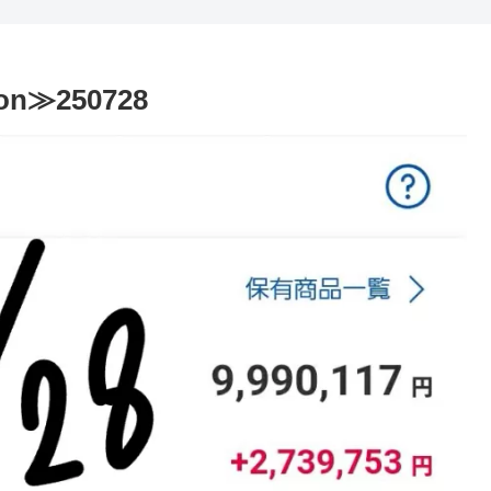
on≫250728