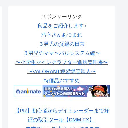
スポンサーリンク
良品をご紹介します♪
汚字さんあつまれ
３男児の父親の日常
３男児のママ〜パルシステム編〜
〜小学生マインクラフター進捗管理帳〜
〜VALORANT練習場管理人〜
特価品おすすめ
【PR】初心者からデイトレーダーまで好
評の取引ツール【DMM FX】