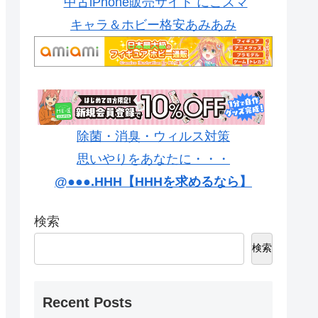
中古iPhone販売サイト にこスマ
キャラ＆ホビー格安あみあみ
除菌・消臭・ウィルス対策
思いやりをあなたに・・・
@●●●.HHH【HHHを求めるなら】
検索
検索
Recent Posts