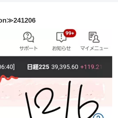
ion≫241206