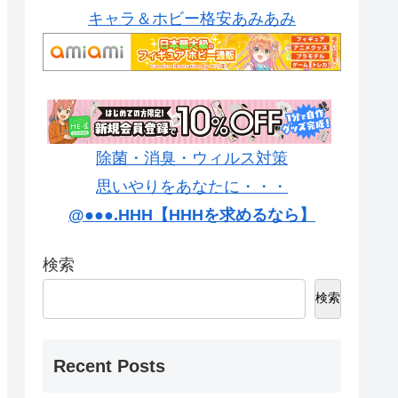
キャラ＆ホビー格安あみあみ
除菌・消臭・ウィルス対策
思いやりをあなたに・・・
@●●●.HHH【HHHを求めるなら】
検索
検索
Recent Posts