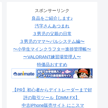
スポンサーリンク
良品をご紹介します♪
汚字さんあつまれ
３男児の父親の日常
３男児のママ〜パルシステム編〜
〜小学生マインクラフター進捗管理帳〜
〜VALORANT練習場管理人〜
特価品おすすめ
【PR】初心者からデイトレーダーまで好
評の取引ツール【DMM FX】
中古iPhone販売サイト にこスマ