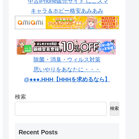
中古iPhone販売サイト にこスマ
キャラ＆ホビー格安あみあみ
除菌・消臭・ウィルス対策
思いやりをあなたに・・・
@●●●.HHH【HHHを求めるなら】
検索
検索
Recent Posts