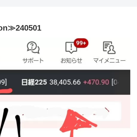
on≫240501