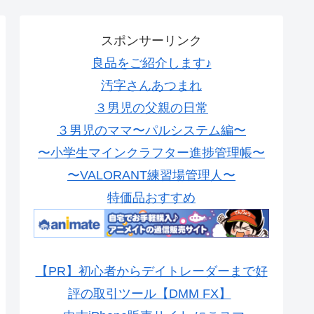
スポンサーリンク
良品をご紹介します♪
汚字さんあつまれ
３男児の父親の日常
３男児のママ〜パルシステム編〜
〜小学生マインクラフター進捗管理帳〜
〜VALORANT練習場管理人〜
特価品おすすめ
【PR】初心者からデイトレーダーまで好
評の取引ツール【DMM FX】