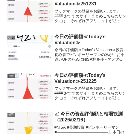
しているかを毎日公...
Valuation≫251231
ブックマークの登録をお願いします。
#### おすすめサイトまとめこちらのリン
クには、それぞれアフリエイトが貼って
おります。ご賛同頂ける方はぜひ、アフ
リエイト宜しくお願い致します。投資初
心者でビンボーリーマンの私が、お小遣
今日の評価額≪Today’s
投資
いUPのためにNIS...
Valuation≫
今日の評価額≪Today's Valuation≫投資
初心者でビンボーリーマンの私が、お小
遣いUPのためにNISA枠を使ってどの銘
柄に投資しているかを毎日公開していき
ます。私は毎月お小遣いを節約して、で
きるだけ投資に回すようにしています。
今日の評価額≪Today’s
投資
終...
Valuation≫251225
ブックマークの登録をお願いします。
#### おすすめサイトまとめこちらのリン
クには、それぞれアフリエイトが貼って
おります。ご賛同頂ける方はぜひ、アフ
リエイト宜しくお願い致します。投資初
心者でビンボーリーマンの私が、お小遣
📈 今日の資産評価額と相場観測
投資
いUPのためにNIS...
（2026/02/16）
#NISA #長期投資 #ビンボーリーマン
■───────────────────1. 本日の