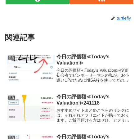
turtlefly
関連記事
今日の評価額≪Today’s
投資
Valuation≫
今日の評価額≪Today's Valuation≫投資
初心者でビンボーリーマンの私が、お小
遣いUPのためにNISA枠を使ってどの銘
柄に投資しているかを毎日公開していき
ます。私は毎月お小遣いを節約して、で
きるだけ投資に回すようにしています。
今日の評価額≪Today’s
投資
終...
Valuation≫241118
おすすめサイトまとめこちらのリンクに
は、それぞれアフリエイトが貼っており
ます。ご賛同頂ける方はぜひ、アフリエ
イト宜しくお願い致します。投資初心者
でビンボーリーマンの私が、お小遣いUP
のためにNISA枠を使ってどの銘柄に投資
今日の評価額≪Today’s
投資