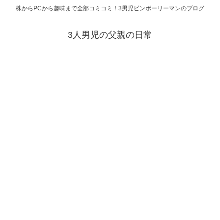
株からPCから趣味まで全部コミコミ！3男児ビンボーリーマンのブログ
3人男児の父親の日常