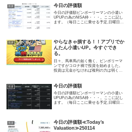
要指標日...
今日の評価額
投資
今日の評価額ビンボーリーマンの小遣い
UPUPの為のNISA枠・・・。ここに記し
ます。（毎日ここに乗せる予定,日曜日と
月曜日は証券がお休みなので無しか
な？？）夢と希望を載せて日々少しづつ
堅実に目指します。私は、証券会社は楽
天証券を使用してます...
やらなきゃ損する！！アプリでか
投資
んたん小遣いUP。今すぐでき
る。
日々、馬車馬の如く働く、ビンボリーマ
ンですがコロナ禍で投資を始めました。
投資は元金がなければ複利の力は弱くほ
ぼ意味無いといわれてます。でも、いい
んです。私の投資の目的は、給与所得で
得たものは、子供の教育費へ日々の生活
今日の評価額
投資
に！！じゃ何の為の投資？...
今日の評価額ビンボーリーマンの小遣い
UPUPの為のNISA枠・・・。ここに記し
ます。（毎日ここに乗せる予定,日曜日と
月曜日は証券がお休みなので無しか
な？？）夢と希望を載せて日々少しづつ
堅実に目指します。私は、証券会社は楽
天証券を使用してます...
今日の評価額≪Today’s
投資
Valuation≫250114