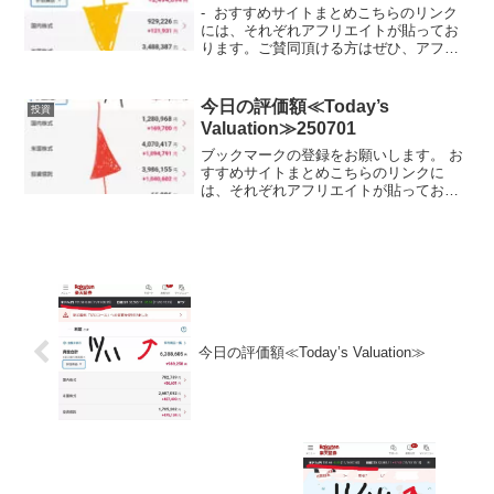
- おすすめサイトまとめこちらのリンク
には、それぞれアフリエイトが貼ってお
ります。ご賛同頂ける方はぜひ、アフリ
エイト宜しくお願い致します。- 投資初心
者でビンボーリーマンの私が、お小遣い
UPのためにNISA枠を使ってどの銘柄に
今日の評価額≪Today’s
投資
投資している...
Valuation≫250701
ブックマークの登録をお願いします。 お
すすめサイトまとめこちらのリンクに
は、それぞれアフリエイトが貼っており
ます。ご賛同頂ける方はぜひ、アフリエ
イト宜しくお願い致します。投資初心者
でビンボーリーマンの私が、お小遣いUP
のためにNISA枠を使...
今日の評価額≪Today’s Valuation≫