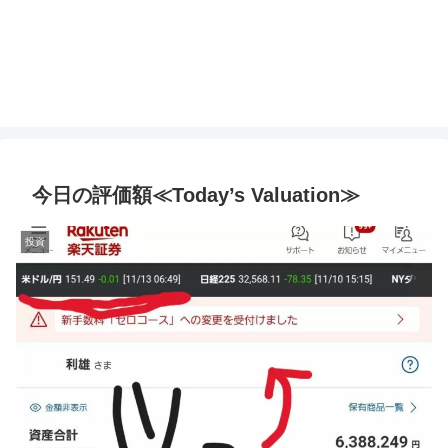
今日の評価額≪Today’s Valuation≫
投資