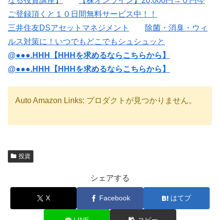
なる投資講座】
【株オンライン】20,000円→０円今
ご登録頂くと１０日間無料サービス中！！
三井住友DSアセットマネジメント
除菌・消臭・ウィ
ルス対策に！いつでもどこでもシュシュッと
@●●●.HHH【HHHを求めるならこちらから】
@●●●.HHH【HHHを求めるならこちらから】
Auto Amazon Links: プロダクトが見つかりません。
投資
シェアする
X
Facebook
はてブ