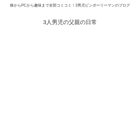
株からPCから趣味まで全部コミコミ！3男児ビンボーリーマンのブログ
3人男児の父親の日常