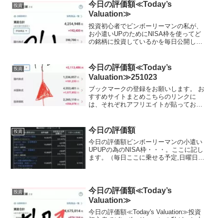
でビンボーリーマンの私が、お小遣いUP
今日の評価額≪Today’s
投資
のためにNISA枠を使...
Valuation≫
投資初心者でビンボーリーマンの私が、
お小遣いUPのためにNISA枠を使ってど
の銘柄に投資しているかを毎日公開して
いきます。私は毎月お小遣いを節約し
て、できるだけ投資に回すようにしてい
ます。終身雇用の時代が終わりを迎えて
今日の評価額≪Today’s
投資
いる今、私のような不器...
Valuation≫251023
ブックマークの登録をお願いします。 お
すすめサイトまとめこちらのリンクに
は、それぞれアフリエイトが貼っており
ます。ご賛同頂ける方はぜひ、アフリエ
イト宜しくお願い致します。投資初心者
でビンボーリーマンの私が、お小遣いUP
今日の評価額
投資
のためにNISA枠を使...
今日の評価額ビンボーリーマンの小遣い
UPUPの為のNISA枠・・・。ここに記し
ます。（毎日ここに乗せる予定,日曜日と
月曜日は証券がお休みなので無しか
な？？）夢と希望を載せて日々少しづつ
堅実に目指します。私は、証券会社は楽
天証券を使用してます...
今日の評価額≪Today’s
投資
Valuation≫
今日の評価額≪Today's Valuation≫投資