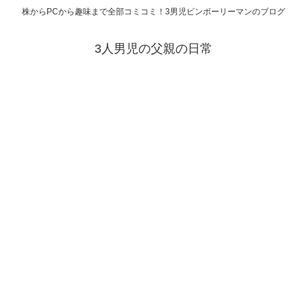
株からPCから趣味まで全部コミコミ！3男児ビンボーリーマンのブログ
3人男児の父親の日常