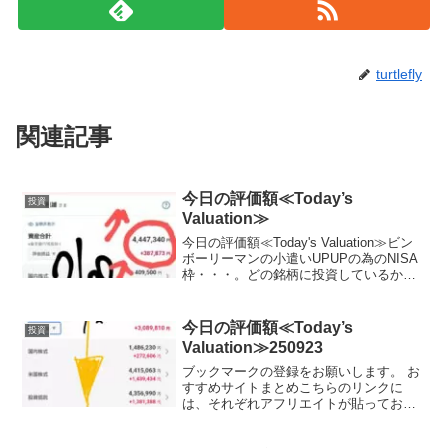
turtlefly
関連記事
今日の評価額≪Today’s
投資
Valuation≫
今日の評価額≪Today's Valuation≫ビン
ボーリーマンの小遣いUPUPの為のNISA
枠・・・。どの銘柄に投資しているか？
晒します。（毎日ここに載せる予定,日曜
日と月曜日は土日が証券市場がお休みな
ので無しかな？？）（投資信託の評価...
今日の評価額≪Today’s
投資
Valuation≫250923
ブックマークの登録をお願いします。 お
すすめサイトまとめこちらのリンクに
は、それぞれアフリエイトが貼っており
ます。ご賛同頂ける方はぜひ、アフリエ
イト宜しくお願い致します。投資初心者