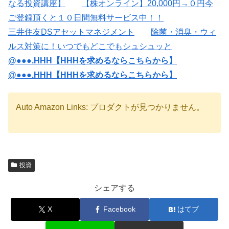
なる投資講座】
【株オンライン】20,000円→０円今
ご登録頂くと１０日間無料サービス中！！
三井住友DSアセットマネジメント
除菌・消臭・ウィ
ルス対策に！いつでもどこでもシュシュッと
@●●●.HHH【HHHを求めるならこちらから】
@●●●.HHH【HHHを求めるならこちらから】
Auto Amazon Links: プロダクトが見つかりません。
投資
シェアする
X
Facebook
はてブ