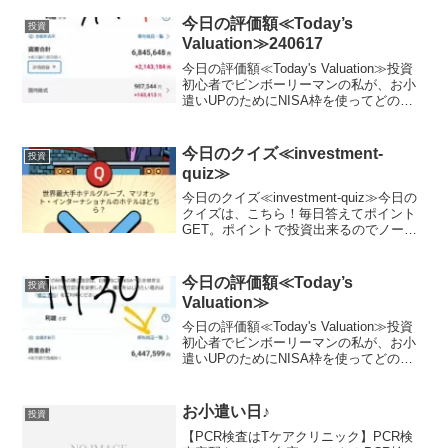
ます。私は毎月お小遣いを節約して、で
きるだけ投資に回すようにしています。
今日の評価額≪Today’s
投資
終...
Valuation≫240617
今日の評価額≪Today's Valuation≫投資
初心者でビンボーリーマンの私が、お小
遣いUPのためにNISA枠を使ってどの銘
柄に投資しているかを毎日公開していき
ます。ここで、私のポートフォリオが増
えていれば、少なからず長期投資を始め
今日のクイズ≪investment-
投資
る...
quiz≫
今日のクイズ≪investment-quiz≫今日の
クイズは、こちら！毎日答えてポイント
GET。ポイントで投資出来るのでノーリ
スクでお小遣いUP。興味がある方は、こ
ちらをチェック♪ポイント0からスタート
可能！Play to Earn型クイズ...
今日の評価額≪Today’s
投資
Valuation≫
今日の評価額≪Today's Valuation≫投資
初心者でビンボーリーマンの私が、お小
遣いUPのためにNISA枠を使ってどの銘
柄に投資しているかを毎日公開していき
ます。私は毎月お小遣いを節約して、で
きるだけ投資に回すようにしています。
お小遣い日♪
投資
終...
【PCR検査はTケアクリニック】PCR検