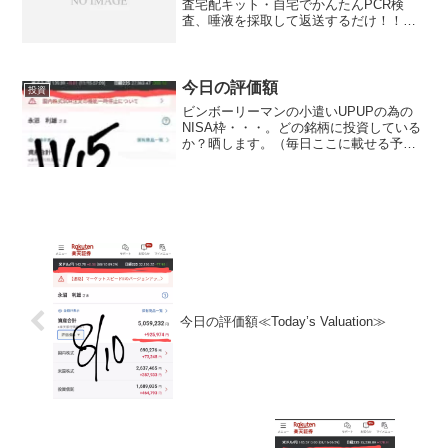
査宅配キット・自宅でかんたんPCR検
査、唾液を採取して返送するだけ！！・
全国発送対応、最短即日発送いたしま
す。お小遣い稼ぎには！６０日間お試し
キャンペーン中♪ネットショップ開業は
104種類もの面白くて...
今日の評価額
投資
ビンボーリーマンの小遣いUPUPの為の
NISA枠・・・。どの銘柄に投資している
か？晒します。（毎日ここに載せる予定,
日曜日と月曜日は土日が証券市場がお休
みなので無しかな？？）（投資信託の評
価のみです。これ以外にもETFにもいれ
てます。時々の...
今日の評価額≪Today’s Valuation≫