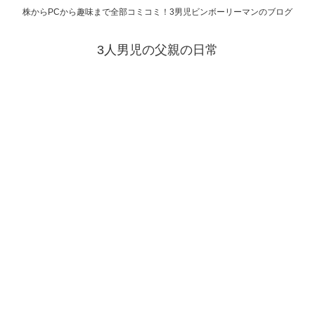
株からPCから趣味まで全部コミコミ！3男児ビンボーリーマンのブログ
3人男児の父親の日常