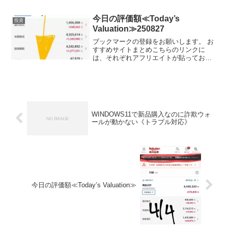
柄に投資しているかを毎日公開していき
ます。ここで、私のポートフォリオが増
えていれば、少なからず長期投資を始め
今日の評価額≪Today’s
投資
る...
Valuation≫250827
ブックマークの登録をお願いします。 お
すすめサイトまとめこちらのリンクに
は、それぞれアフリエイトが貼っており
ます。ご賛同頂ける方はぜひ、アフリエ
イト宜しくお願い致します。投資初心者
でビンボーリーマンの私が、お小遣いUP
のためにNISA枠を使...
WINDOWS11で新品購入なのに詐欺ウォ
ールが動かない《トラブル対応》
今日の評価額≪Today’s Valuation≫