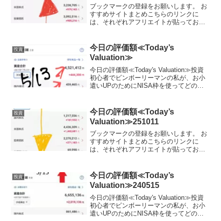
ブックマークの登録をお願いします。 お
すすめサイトまとめこちらのリンクに
は、それぞれアフリエイトが貼っており
ます。ご賛同頂ける方はぜひ、アフリエ
イト宜しくお願い致します。投資初心者
でビンボーリーマンの私が、お小遣いUP
今日の評価額≪Today’s
投資
のためにNISA枠を使...
Valuation≫
今日の評価額≪Today's Valuation≫投資
初心者でビンボーリーマンの私が、お小
遣いUPのためにNISA枠を使ってどの銘
柄に投資しているかを毎日公開していき
ます。私は毎月お小遣いを節約して、で
きるだけ投資に回すようにしています。
今日の評価額≪Today’s
投資
終...
Valuation≫251011
ブックマークの登録をお願いします。 お
すすめサイトまとめこちらのリンクに
は、それぞれアフリエイトが貼っており
ます。ご賛同頂ける方はぜひ、アフリエ
イト宜しくお願い致します。投資初心者
でビンボーリーマンの私が、お小遣いUP
今日の評価額≪Today’s
投資
のためにNISA枠を使...
Valuation≫240515
今日の評価額≪Today's Valuation≫投資
初心者でビンボーリーマンの私が、お小
遣いUPのためにNISA枠を使ってどの銘