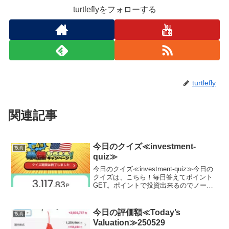
turtleflyをフォローする
turtlefly
関連記事
今日のクイズ≪investment-
投資
quiz≫
今日のクイズ≪investment-quiz≫今日の
クイズは、こちら！毎日答えてポイント
GET。ポイントで投資出来るのでノーリ
スクでお小遣いUP。興味がある方は、こ
ちらをチェック♪ポイント0からスタート
可能！Play to Earn型クイズ...
今日の評価額≪Today’s
投資
Valuation≫250529