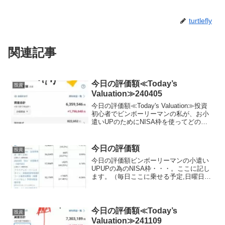
turtlefly
関連記事
今日の評価額≪Today’s
投資
Valuation≫240405
今日の評価額≪Today's Valuation≫投資
初心者でビンボーリーマンの私が、お小
遣いUPのためにNISA枠を使ってどの銘
柄に投資しているかを毎日公開していき
ます。ここで、私のポートフォリオが増
えていれば、少なからず長期投資を始め
今日の評価額
投資
る...
今日の評価額ビンボーリーマンの小遣い
UPUPの為のNISA枠・・・。ここに記し
ます。（毎日ここに乗せる予定,日曜日と
月曜日は証券がお休みなので無しか
な？？）夢と希望を載せて日々少しづつ
堅実に目指します。私は、証券会社は楽
天証券を使用してます...
今日の評価額≪Today’s
投資
Valuation≫241109