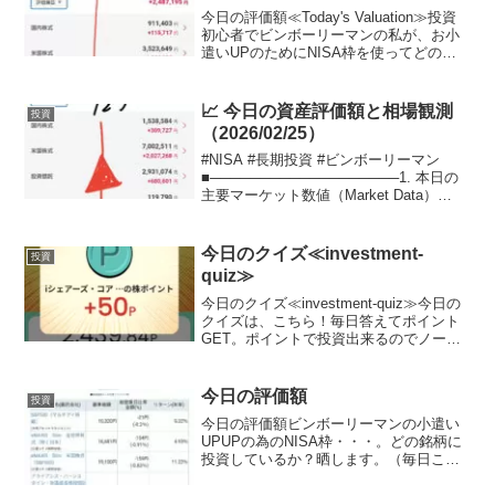
今日の評価額≪Today's Valuation≫投資
初心者でビンボーリーマンの私が、お小
遣いUPのためにNISA枠を使ってどの銘
柄に投資しているかを毎日公開していき
ます。ここで、私のポートフォリオが増
えていれば、少なからず長期投資を始め
📈 今日の資産評価額と相場観測
投資
る...
（2026/02/25）
#NISA #長期投資 #ビンボーリーマン
■───────────────────1. 本日の
主要マーケット数値（Market Data）
───────────────────■📈 市場最
新データ（2026年2月25日 07:14現在）
日...
今日のクイズ≪investment-
投資
quiz≫
今日のクイズ≪investment-quiz≫今日の
クイズは、こちら！毎日答えてポイント
GET。ポイントで投資出来るのでノーリ
スクでお小遣いUP。興味がある方は、こ
ちらをチェック♪ポイント0からスタート
可能！Play to Earn型クイズ...
今日の評価額
投資
今日の評価額ビンボーリーマンの小遣い
UPUPの為のNISA枠・・・。どの銘柄に
投資しているか？晒します。（毎日ここ
に載せる予定,日曜日と月曜日は土日が証
券会社がお休みなので無しかな？？）