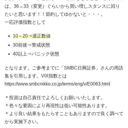
は、36→33（変更）ぐらいから買い増しスタンスに回り
たいと思います！！節約してゆかないと・・・。
一応評価指数として
10～20⇒適正数値
30前後⇒警戒状態
40以上⇒パニック状態
となります。ご参考までに「SMBC日興証券」さんの用語
集を引用します。VIX指数とは
https://www.smbcnikko.co.jp/terms/eng/v/E0063.html
＊投資は自己責任でよろしくお願いいたします。
＊色々な要因により再現性は低い可能性あります。
＊より良い結果をもたらすこともありますので良く調べて
から実施下さい。