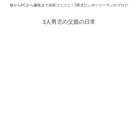
株からPCから趣味まで全部コミコミ！3男児ビンボーリーマンのブログ
3人男児の父親の日常