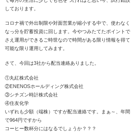
て毎月の生活に少しでも色をつければと思い今、試行錯誤
しております。
コロナ禍で外出制限や対面営業が縮小する中で、使わなく
なっ分を貯蓄投資に回します。今やつみたてたポイントで
さえ運用ができるご時世なので時間がある限り情報を得て
可能な限り運用してみます。
さて、今回は3社から配当連絡ありました。
①丸紅株式会社
②ENENOSホールディング株式会社
③シチズン時計株式会社
④住友化学
いずれも少額（端株）ですが配当連絡です。まぁ～、年間
で964円ですから
コーヒー数杯分にはなるでしょうか？？？