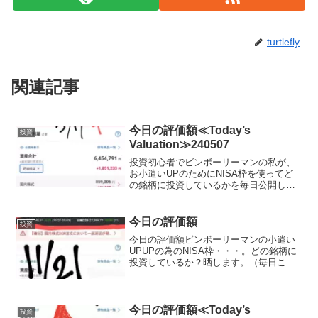
turtlefly
関連記事
今日の評価額≪Today’s
投資
Valuation≫240507
投資初心者でビンボーリーマンの私が、
お小遣いUPのためにNISA枠を使ってど
の銘柄に投資しているかを毎日公開して
いきます。ここで、私のポートフォリオ
が増えていれば、少なからず長期投資を
始めることで同じように資産形成が可能
今日の評価額
投資
です。短期売買はおす...
今日の評価額ビンボーリーマンの小遣い
UPUPの為のNISA枠・・・。どの銘柄に
投資しているか？晒します。（毎日ここ
に載せる予定,日曜日と月曜日は土日が証
券市場がお休みなので無しかな？？）
（投資信託の評価のみです。これ以外に
もETFにもいれて...
今日の評価額≪Today’s
投資