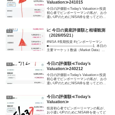
Valuation≫241015
今日の評価額≪Today's Valuation≫投資
初心者でビンボーリーマンの私が、お小
遣いUPのためにNISA枠を使ってどの銘
柄に投資しているかを毎日公開していき
ます。ここで、私のポートフォリオが増
えていれば、少なからず長期投資を始め
📈 今日の資産評価額と相場観測
投資
る...
（2026/05/21）
#NISA #長期投資 #ビンボーリーマン
■───────────────────1. 本日の
主要マーケット数値（Market Data）
───────────────────■本日：
2026年5月21日（木） 画像内タイムスタ
ンプ：06:...
今日の評価額≪Today’s
投資
Valuation≫240212
今日の評価額≪Today's Valuation≫投資
初心者でビンボーリーマンの私が、お小
遣いUPのためにNISA枠を使ってどの銘
柄に投資しているかを毎日公開していき
ます。私は毎月お小遣いを節約して、で
きるだけ投資に回すようにしています。
今日の評価額≪Today’s
投資
終...
Valuation≫
投資初心者でビンボーリーマンの私が、
お小遣いUPのためにNISA枠を使ってど